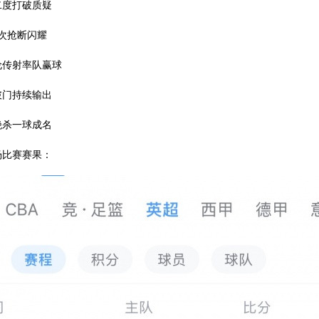
二度打破质疑
4次抢断闪耀
伦传射率队赢球
破门持续输出
绝杀一球成名
场比赛赛果：