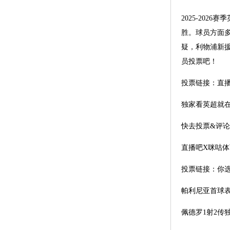
2025-20
胜。球员方面
疑，利物浦新援
员投票吧！
投票链接：直
独家看英超就
快去投票&评
直播吧X咪咕体
投票链接：你
帕利尼亚首球
佩德罗1射2传