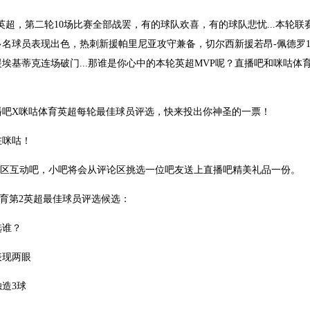
26赛季英超，第二轮10场比赛全部战罢，有的球队欢喜，有的球队悲忧...本轮
多名球员表现出色，热刺新援帕里尼亚攻守兼备，切尔西新援若昂-佩德罗
埃基蒂克连场破门...那谁是你心中的本轮英超MVP呢？直播吧和咪咕
播吧X咪咕体育英超每轮最佳球员评选，快来投出你神圣的一票！
在咪咕！
论区互动吧，小吧将会从评论区挑选一位吧友送上直播吧精美礼品一份。
育第2英超最佳球员评选候选：
选谁？
表现两眼
独造3球