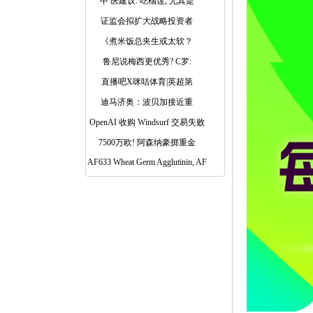
中 医建议: 吃榴莲, 尤其是
证监会拟扩大战略投资者
《煮米饭总夹生或太软？
鲁尼说梅西更优秀? C罗:
直播吧X咪咕体育|英超第
迪马济奥：波贝加接近重
OpenAI 收购 Windsurf 交易失败
7500万欧! 阿森纳豪掷重金
AF633 Wheat Germ Agglutinin, AF