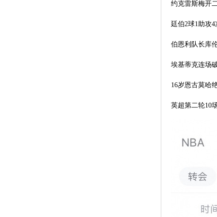
约克雷斯梅开
廷伯2球1助攻
伯恩利队长库
埃基蒂克连场
16岁恩古莫哈
英超第二轮10